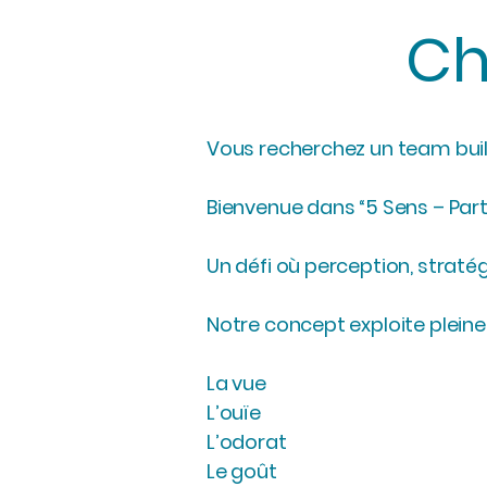
Ch
Vous recherchez un team build
Bienvenue dans “5 Sens – Parto
Un défi où perception, stratég
Notre concept exploite plein
La vue
L’ouïe
L’odorat
Le goût