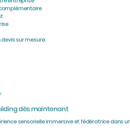
tre entreprise
é complémentaire
nt
rise
n devis sur mesure.
r
ilding dès maintenant
rience sensorielle immersive et fédératrice dans u