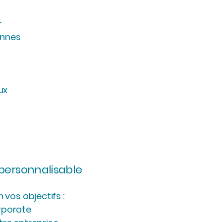
r
onnes
ux
 personnalisable
 vos objectifs :
rporate