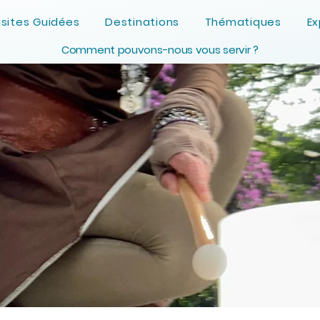
isites Guidées
Destinations
Thématiques
Ex
Comment pouvons-nous vous servir ?