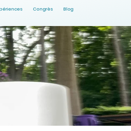
périences
Congrès
Blog