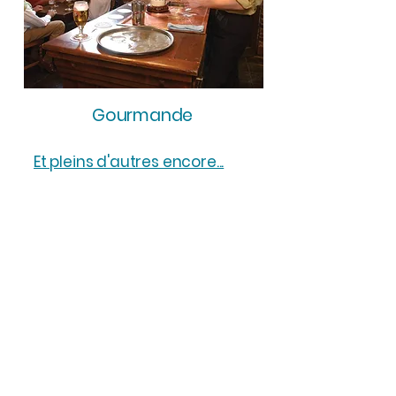
Gourmande
Et pleins d'autres encore...
Pour quels types
d’événements ?
Nos programmes culturels
s’intègrent dans :
Congrès internationaux
Séminaires et réunions
professionnelles
Incentives et team building