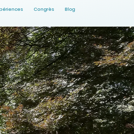
périences
Congrès
Blog