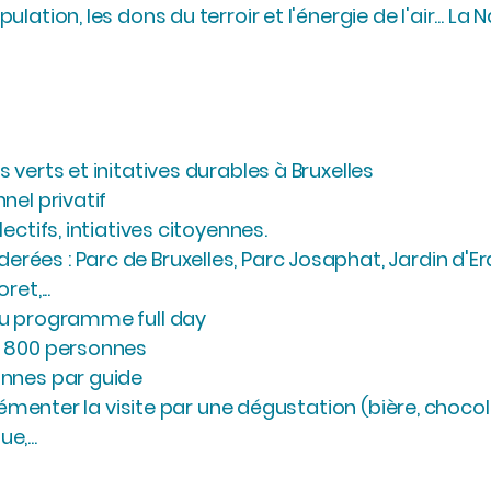
ation, les dons du terroir et l'énergie de l'air...
La N
 verts et initatives durables à Bruxelles
nel privatif
ectifs, intiatives citoyennes.
ées : Parc de Bruxelles, Parc Josaphat, Jardin d'Er
et,...
au programme full day
 à 800 personnes
onnes par guide
rémenter la visite par une dégustation (bière, chocolat, 
,...