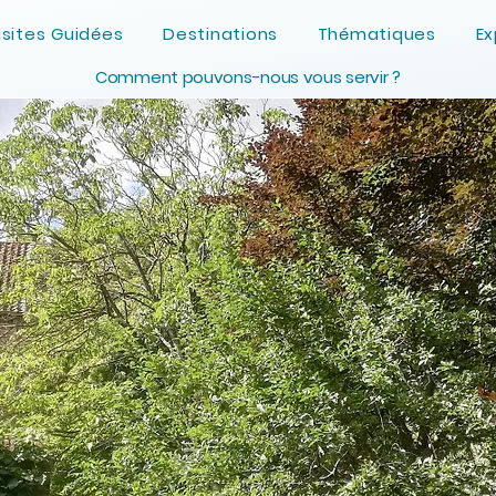
isites Guidées
Destinations
Thématiques
Ex
Comment pouvons-nous vous servir ?