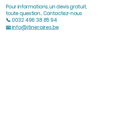
Pour informations, un devis gratuit,
toute question... Contactez-nous
📞
0032 496 38 85 94
📧 info@itineraires.be
En savoir plus...
INSCRIVEZ-VOUS A NOTRE
NEWSLETTER!
info@itineraires.be
+32 496 38 85 94