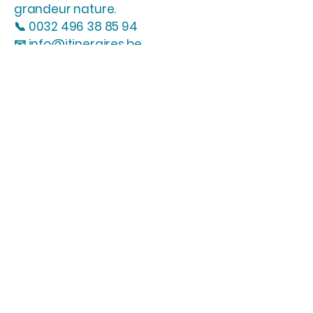
grandeur nature.
📞
0032 496 38 85 94
📧 info@itineraires.be
INSCRIVEZ-VOUS A NOTRE
NEWSLETTER!
info@itineraires.be
+32 496 38 85 94