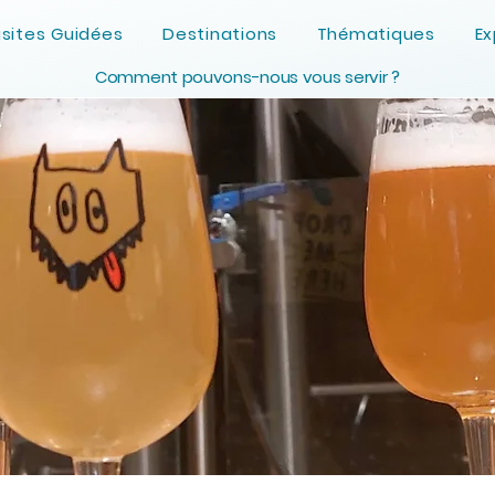
isites Guidées
Destinations
Thématiques
Ex
Comment pouvons-nous vous servir ?