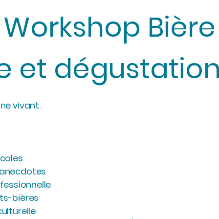
Workshop Bière
e et dégustatio
ne vivant.
icoles
t anecdotes
ofessionnelle
ts-bières
ulturelle