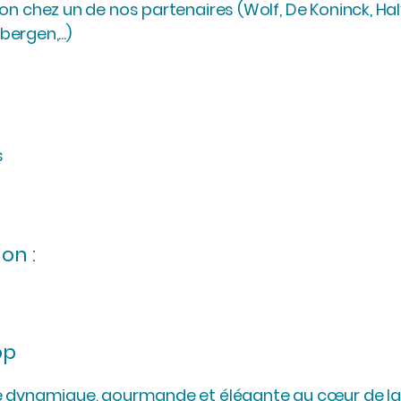
ion chez un de nos partenaires (Wolf, De Koninck, Ha
rgen,...)
s
on :
op
rée dynamique, gourmande et élégante au cœur de la 